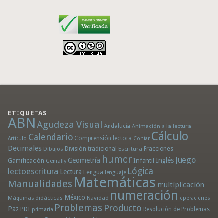
ETIQUETAS
ABN
Agudeza Visual
Andalucía
Animación a la lectura
Cálculo
Calendario
Comprensión lectora
Artículo
Contar
Decimales
División tradicional
Fracciones
Dibujos
Escritura
humor
Juego
Geometría
Infantil
Inglés
Gamificación
Genially
Lógica
lectoescritura
Lectura
Lengua
lenguaje
Matemáticas
Manualidades
multiplicación
numeración
México
Máquinas didácticas
Navidad
operaciones
Problemas
Producto
Paz
PDI
Resolución de Problemas
primaria