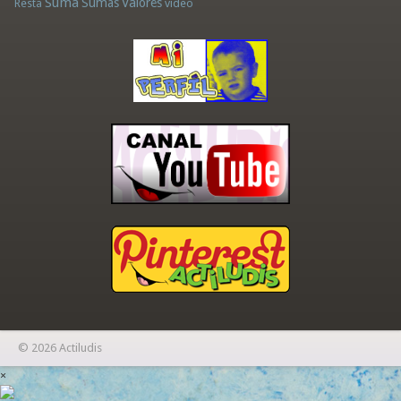
Suma
Sumas
Valores
Resta
vídeo
© 2026 Actiludis
×