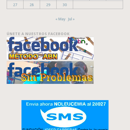
27
28
29
30
« May
Jul »
ÚNETE A NUESTROS FACEBOOK