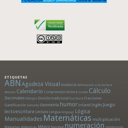
ETIQUETAS
ABN
Agudeza Visual
Andalucía
Animación a la lectura
Cálculo
Calendario
Comprensión lectora
Artículo
Contar
Decimales
División tradicional
Fracciones
Dibujos
Escritura
humor
Juego
Geometría
Infantil
Inglés
Gamificación
Genially
Lógica
lectoescritura
Lectura
Lengua
lenguaje
Matemáticas
Manualidades
multiplicación
numeración
México
Máquinas didácticas
Navidad
operaciones