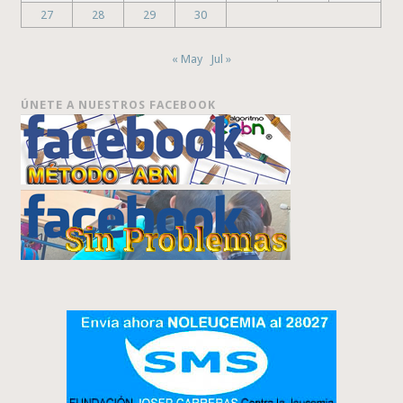
27
28
29
30
« May
Jul »
ÚNETE A NUESTROS FACEBOOK