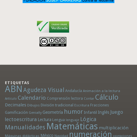
ETIQUETAS
ABN
Agudeza Visual
Andalucía
Animación a la lectura
Cálculo
Calendario
Comprensión lectora
Artículo
Contar
Decimales
División tradicional
Fracciones
Dibujos
Escritura
humor
Juego
Geometría
Infantil
Inglés
Gamificación
Genially
Lógica
lectoescritura
Lectura
Lengua
lenguaje
Matemáticas
Manualidades
multiplicación
numeración
México
Máquinas didácticas
Navidad
operaciones