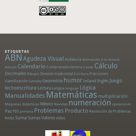
ETIQUETAS
ABN
Agudeza Visual
Andalucía
Animación a la lectura
Cálculo
Calendario
Comprensión lectora
Artículo
Contar
Decimales
División tradicional
Fracciones
Dibujos
Escritura
humor
Juego
Geometría
Infantil
Inglés
Gamificación
Genially
Lógica
lectoescritura
Lectura
Lengua
lenguaje
Matemáticas
Manualidades
multiplicación
numeración
México
Máquinas didácticas
Navidad
operaciones
Problemas
Producto
Paz
PDI
Resolución de Problemas
primaria
Suma
Sumas
Valores
Resta
vídeo