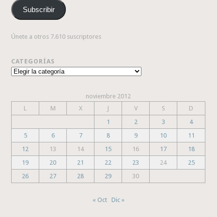
correo
Subscribir
electrónico
Únete a otros 7.610 suscriptores
CATEGORÍAS
Categorías
noviembre 2012
L
M
X
J
V
S
D
1
2
3
4
5
6
7
8
9
10
11
12
13
14
15
16
17
18
19
20
21
22
23
24
25
26
27
28
29
30
« Oct
Dic »