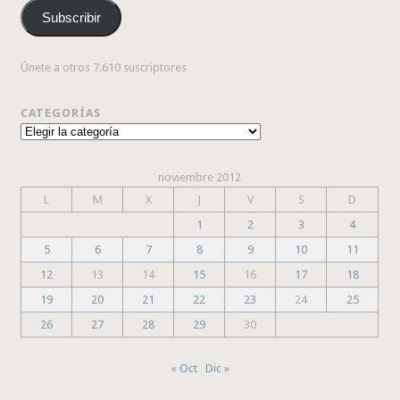
correo
Subscribir
electrónico
Únete a otros 7.610 suscriptores
CATEGORÍAS
Categorías
noviembre 2012
L
M
X
J
V
S
D
1
2
3
4
5
6
7
8
9
10
11
12
13
14
15
16
17
18
19
20
21
22
23
24
25
26
27
28
29
30
« Oct
Dic »