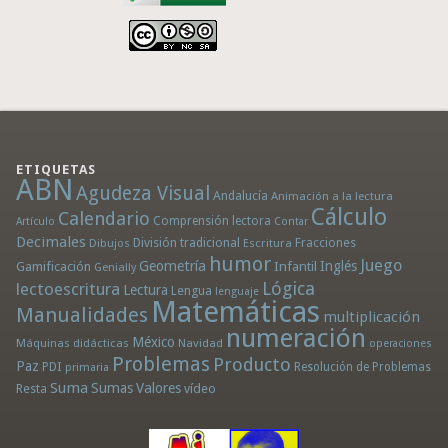
ETIQUETAS
ABN
Agudeza Visual
Andalucía
Animación a la lectura
Cálculo
Calendario
Comprensión lectora
Artículo
Contar
Decimales
División tradicional
Fracciones
Dibujos
Escritura
humor
Juego
Geometría
Infantil
Inglés
Gamificación
Genially
Lógica
lectoescritura
Lectura
Lengua
lenguaje
Matemáticas
Manualidades
multiplicación
numeración
México
Máquinas didácticas
Navidad
operaciones
Problemas
Producto
Paz
PDI
Resolución de Problemas
primaria
Suma
Sumas
Valores
Resta
vídeo