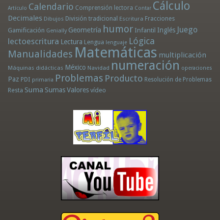
Cálculo
Calendario
Comprensión lectora
Artículo
Contar
Decimales
División tradicional
Fracciones
Dibujos
Escritura
humor
Juego
Geometría
Infantil
Inglés
Gamificación
Genially
Lógica
lectoescritura
Lectura
Lengua
lenguaje
Matemáticas
Manualidades
multiplicación
numeración
México
Máquinas didácticas
Navidad
operaciones
Problemas
Producto
Paz
PDI
Resolución de Problemas
primaria
Suma
Sumas
Valores
Resta
vídeo