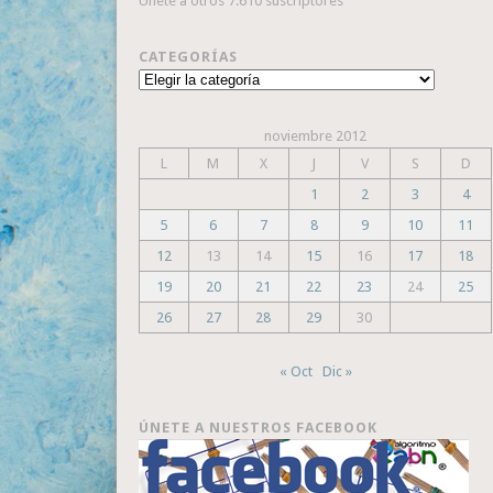
Únete a otros 7.610 suscriptores
CATEGORÍAS
Categorías
noviembre 2012
L
M
X
J
V
S
D
1
2
3
4
5
6
7
8
9
10
11
12
13
14
15
16
17
18
19
20
21
22
23
24
25
26
27
28
29
30
« Oct
Dic »
ÚNETE A NUESTROS FACEBOOK