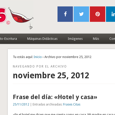
to-Escritura
Máquinas Didácticas
Imágenes
Más
Con
Tu estás aquí:
Inicio
› Archivo por noviembre 25, 2012
NAVEGANDO POR EL ARCHIVO
noviembre 25, 2012
Frase del día: «Hotel y casa»
25/11/2012
| Entradas archivadas:
Frases Citas
«En el hotel me dicen que me sienta como en casa. Mi madre en casa 