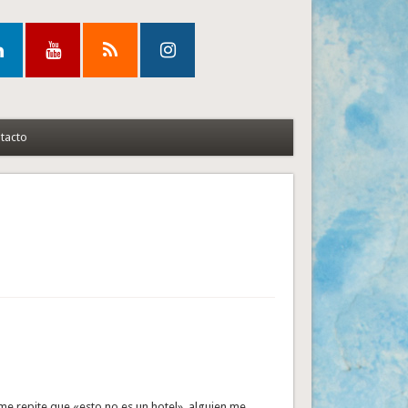
tacto
me repite que «esto no es un hotel», alguien me