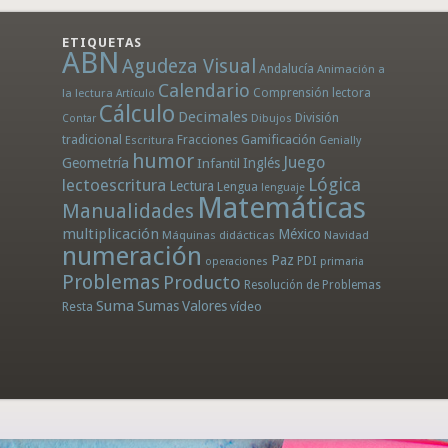
ETIQUETAS
ABN
Agudeza Visual
Andalucía
Animación a
Calendario
la lectura
Comprensión lectora
Artículo
Cálculo
Decimales
División
Dibujos
Contar
tradicional
Fracciones
Gamificación
Escritura
Genially
humor
Juego
Geometría
Infantil
Inglés
Lógica
lectoescritura
Lectura
Lengua
lenguaje
Matemáticas
Manualidades
multiplicación
México
Máquinas didácticas
Navidad
numeración
Paz
PDI
operaciones
primaria
Problemas
Producto
Resolución de Problemas
Suma
Sumas
Valores
Resta
vídeo