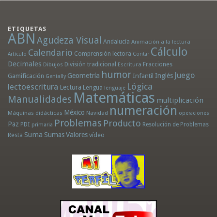
ETIQUETAS
ABN
Agudeza Visual
Andalucía
Animación a la lectura
Cálculo
Calendario
Comprensión lectora
Artículo
Contar
Decimales
División tradicional
Fracciones
Dibujos
Escritura
humor
Juego
Geometría
Infantil
Inglés
Gamificación
Genially
Lógica
lectoescritura
Lectura
Lengua
lenguaje
Matemáticas
Manualidades
multiplicación
numeración
México
Máquinas didácticas
Navidad
operaciones
Problemas
Producto
Paz
PDI
Resolución de Problemas
primaria
Suma
Sumas
Valores
Resta
vídeo