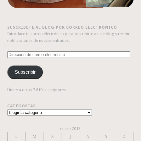
SUSCRÍBETE AL BLOG POR CORREO ELECTRÓNICO
Introduce tu correo electrónico para suscribirte a este blog y recibir
notificaciones de nuevas entradas.
Dirección
de
correo
Subscribir
electrónico
Únete a otros 7.610 suscriptores
CATEGORÍAS
Categorías
enero 2013
L
M
X
J
V
S
D