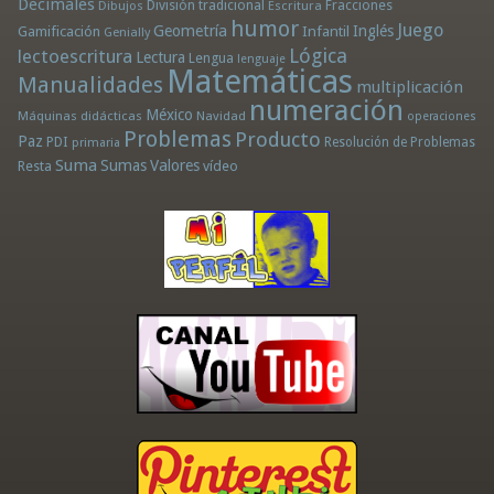
Decimales
División tradicional
Fracciones
Dibujos
Escritura
humor
Juego
Geometría
Infantil
Inglés
Gamificación
Genially
Lógica
lectoescritura
Lectura
Lengua
lenguaje
Matemáticas
Manualidades
multiplicación
numeración
México
Máquinas didácticas
Navidad
operaciones
Problemas
Producto
Paz
PDI
Resolución de Problemas
primaria
Suma
Sumas
Valores
Resta
vídeo