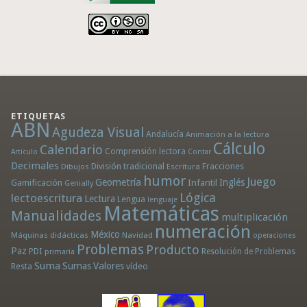
ETIQUETAS
ABN
Agudeza Visual
Andalucía
Animación a la lectura
Cálculo
Calendario
Comprensión lectora
Artículo
Contar
Decimales
División tradicional
Fracciones
Dibujos
Escritura
humor
Juego
Geometría
Infantil
Inglés
Gamificación
Genially
Lógica
lectoescritura
Lectura
Lengua
lenguaje
Matemáticas
Manualidades
multiplicación
numeración
México
Máquinas didácticas
Navidad
operaciones
Problemas
Producto
Paz
PDI
Resolución de Problemas
primaria
Suma
Sumas
Valores
Resta
vídeo