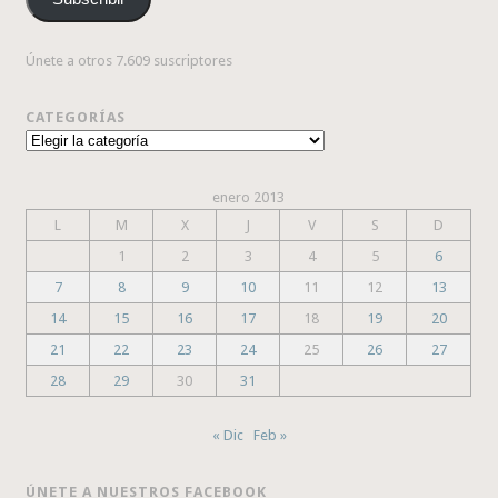
electrónico
Únete a otros 7.609 suscriptores
CATEGORÍAS
Categorías
enero 2013
L
M
X
J
V
S
D
1
2
3
4
5
6
7
8
9
10
11
12
13
14
15
16
17
18
19
20
21
22
23
24
25
26
27
28
29
30
31
« Dic
Feb »
ÚNETE A NUESTROS FACEBOOK