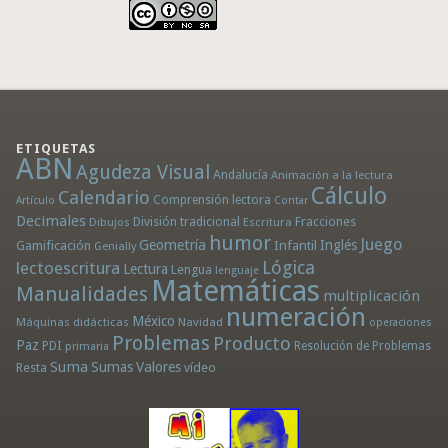
ETIQUETAS
ABN
Agudeza Visual
Andalucía
Animación a la lectura
Cálculo
Calendario
Comprensión lectora
Artículo
Contar
Decimales
División tradicional
Fracciones
Dibujos
Escritura
humor
Juego
Geometría
Infantil
Inglés
Gamificación
Genially
Lógica
lectoescritura
Lectura
Lengua
lenguaje
Matemáticas
Manualidades
multiplicación
numeración
México
Máquinas didácticas
Navidad
operaciones
Problemas
Producto
Paz
PDI
Resolución de Problemas
primaria
Suma
Sumas
Valores
Resta
vídeo