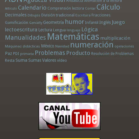
Andalucía
Animación a la lectura
Cálculo
Calendario
Comprensión lectora
Artículo
Contar
Decimales
División tradicional
Fracciones
Dibujos
Escritura
humor
Juego
Geometría
Infantil
Inglés
Gamificación
Genially
Lógica
lectoescritura
Lectura
Lengua
lenguaje
Matemáticas
Manualidades
multiplicación
numeración
México
Máquinas didácticas
Navidad
operaciones
Problemas
Producto
Paz
PDI
Resolución de Problemas
primaria
Suma
Sumas
Valores
Resta
vídeo