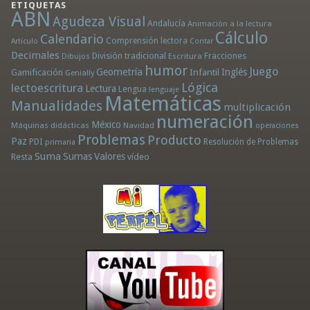
ETIQUETAS
ABN
Agudeza Visual
Andalucía
Animación a la lectura
Cálculo
Calendario
Comprensión lectora
Artículo
Contar
Decimales
División tradicional
Fracciones
Dibujos
Escritura
humor
Juego
Geometría
Infantil
Inglés
Gamificación
Genially
Lógica
lectoescritura
Lectura
Lengua
lenguaje
Matemáticas
Manualidades
multiplicación
numeración
México
Máquinas didácticas
Navidad
operaciones
Problemas
Producto
Paz
PDI
Resolución de Problemas
primaria
Suma
Sumas
Valores
Resta
vídeo