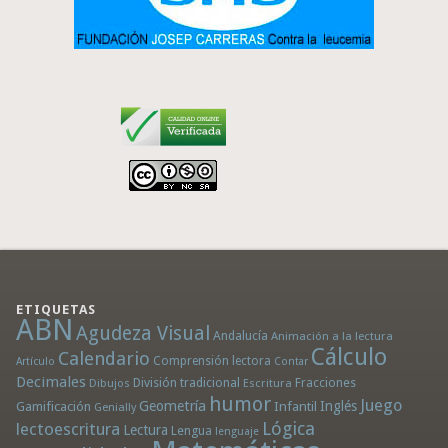
ETIQUETAS
ABN
Agudeza Visual
Andalucía
Animación a la lectura
Cálculo
Calendario
Comprensión lectora
Artículo
Contar
Decimales
División tradicional
Fracciones
Dibujos
Escritura
humor
Juego
Geometría
Infantil
Inglés
Gamificación
Genially
Lógica
lectoescritura
Lectura
Lengua
lenguaje