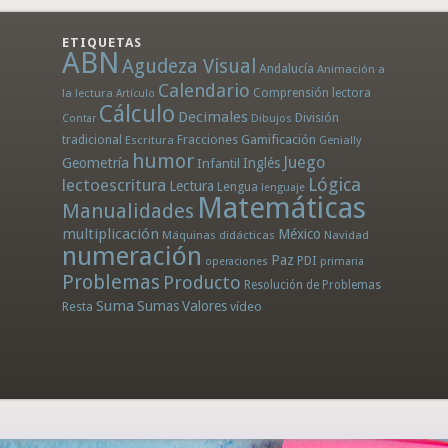
ETIQUETAS
ABN
Agudeza Visual
Andalucía
Animación a
Calendario
la lectura
Comprensión lectora
Artículo
Cálculo
Decimales
División
Dibujos
Contar
tradicional
Fracciones
Gamificación
Escritura
Genially
humor
Juego
Geometría
Infantil
Inglés
Lógica
lectoescritura
Lectura
Lengua
lenguaje
Matemáticas
Manualidades
multiplicación
México
Máquinas didácticas
Navidad
numeración
Paz
PDI
operaciones
primaria
Problemas
Producto
Resolución de Problemas
Suma
Sumas
Valores
Resta
vídeo