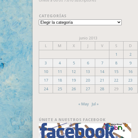
Únete a otros 7.610 suscriptores
CATEGORÍAS
Categorías
junio 2013
L
M
X
J
V
S
D
1
2
3
4
5
6
7
8
9
10
11
12
13
14
15
16
17
18
19
20
21
22
23
24
25
26
27
28
29
30
« May
Jul »
ÚNETE A NUESTROS FACEBOOK