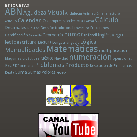
ETIQUETAS
ABN
Agudeza Visual
Andalucía
Animación a la lectura
Cálculo
Calendario
Comprensión lectora
Artículo
Contar
Decimales
División tradicional
Fracciones
Dibujos
Escritura
humor
Juego
Geometría
Infantil
Inglés
Gamificación
Genially
Lógica
lectoescritura
Lectura
Lengua
lenguaje
Matemáticas
Manualidades
multiplicación
numeración
México
Máquinas didácticas
Navidad
operaciones
Problemas
Producto
Paz
PDI
Resolución de Problemas
primaria
Suma
Sumas
Valores
Resta
vídeo