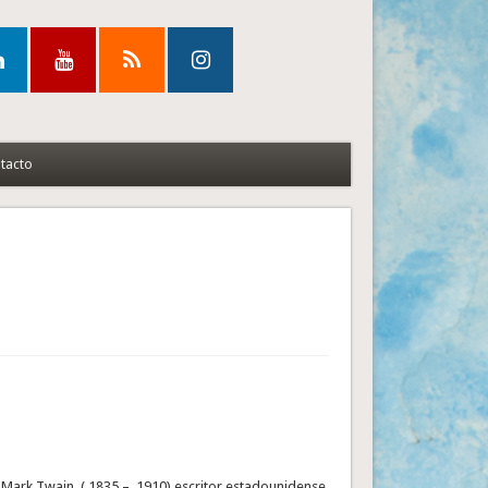
tacto
. Mark Twain ( 1835 – 1910) escritor estadounidense