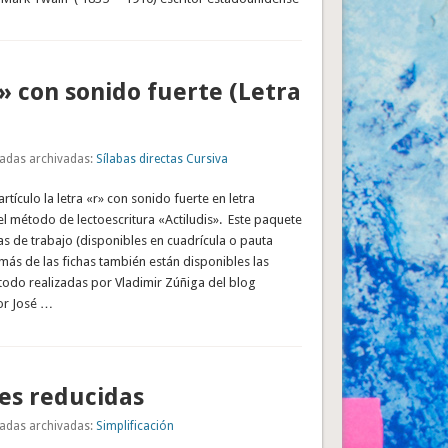
» con sonido fuerte (Letra
adas archivadas:
Sílabas directas Cursiva
tículo la letra «r» con sonido fuerte en letra
l método de lectoescritura «Actiludis». Este paquete
as de trabajo (disponibles en cuadrícula o pauta
ás de las fichas también están disponibles las
odo realizadas por Vladimir Zúñiga del blog
por José …
es reducidas
adas archivadas:
Simplificación