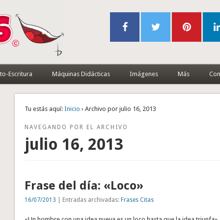
to-Escritura
Máquinas Didácticas
Imágenes
Más
Con
Tu estás aquí:
Inicio
› Archivo por julio 16, 2013
NAVEGANDO POR EL ARCHIVO
julio 16, 2013
Frase del día: «Loco»
16/07/2013
| Entradas archivadas:
Frases Citas
«Un hombre con una idea nueva es un loco hasta que la idea triunfa»