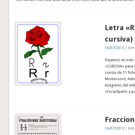
Letra «R
cursiva)
16/07/2013
| Entr
Dejamos en este ar
«CURSIVA» para e
consta de 11 fich
Montessori). Adem
imágenes del mét
«Focaclipart» y 
Fraccion
16/07/2013
| Entr