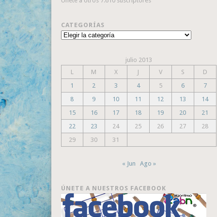
Únete a otros 7.610 suscriptores
CATEGORÍAS
Categorías
julio 2013
L
M
X
J
V
S
D
1
2
3
4
5
6
7
8
9
10
11
12
13
14
15
16
17
18
19
20
21
22
23
24
25
26
27
28
29
30
31
« Jun
Ago »
ÚNETE A NUESTROS FACEBOOK