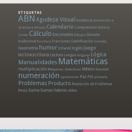
ETIQUETAS
ABN
Agudeza Visual
Andalucía
Animación a
Calendario
la lectura
Comprensión lectora
Artículo
Cálculo
Decimales
División
Dibujos
Contar
tradicional
Fracciones
Gamificación
Escritura
Genially
humor
Juego
Geometría
Infantil
Inglés
Lógica
lectoescritura
Lectura
Lengua
lenguaje
Matemáticas
Manualidades
multiplicación
México
Máquinas didácticas
Navidad
numeración
Paz
PDI
operaciones
primaria
Problemas
Producto
Resolución de Problemas
Suma
Sumas
Valores
Resta
vídeo