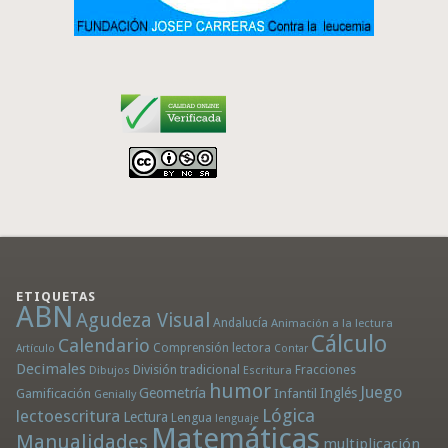
ETIQUETAS
ABN
Agudeza Visual
Andalucía
Animación a la lectura
Cálculo
Calendario
Comprensión lectora
Artículo
Contar
Decimales
División tradicional
Fracciones
Dibujos
Escritura
humor
Juego
Geometría
Infantil
Inglés
Gamificación
Genially
Lógica
lectoescritura
Lectura
Lengua
lenguaje
Matemáticas
Manualidades
multiplicación