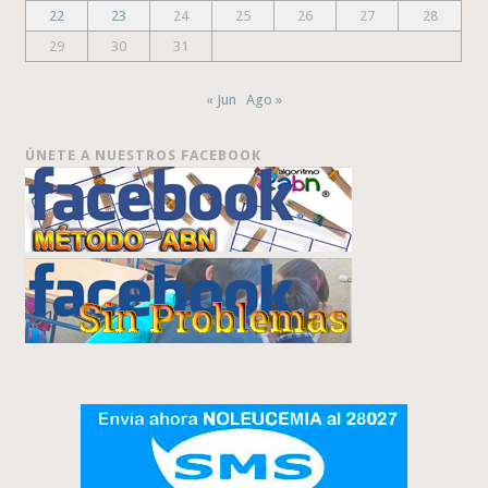
22
23
24
25
26
27
28
29
30
31
« Jun
Ago »
ÚNETE A NUESTROS FACEBOOK