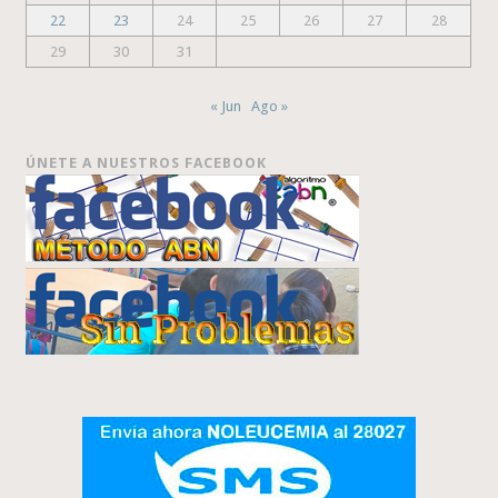
22
23
24
25
26
27
28
29
30
31
« Jun
Ago »
ÚNETE A NUESTROS FACEBOOK