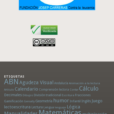
ETIQUETAS
ABN
Agudeza Visual
Andalucía
Animación a la lectura
Cálculo
Calendario
Comprensión lectora
Artículo
Contar
Decimales
División tradicional
Fracciones
Dibujos
Escritura
humor
Juego
Geometría
Infantil
Inglés
Gamificación
Genially
Lógica
lectoescritura
Lectura
Lengua
lenguaje
Matemáticas
Manualidades