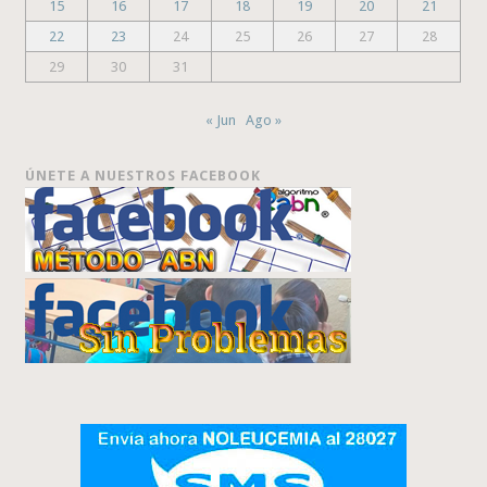
15
16
17
18
19
20
21
22
23
24
25
26
27
28
29
30
31
« Jun
Ago »
ÚNETE A NUESTROS FACEBOOK