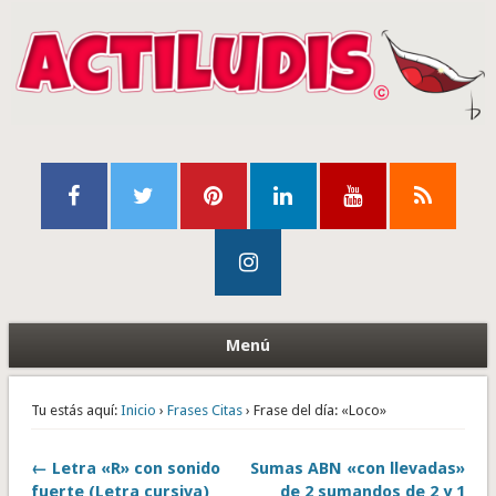
Menú
Tu estás aquí:
Inicio
›
Frases Citas
› Frase del día: «Loco»
← Letra «R» con sonido
Sumas ABN «con llevadas»
fuerte (Letra cursiva)
de 2 sumandos de 2 y 1