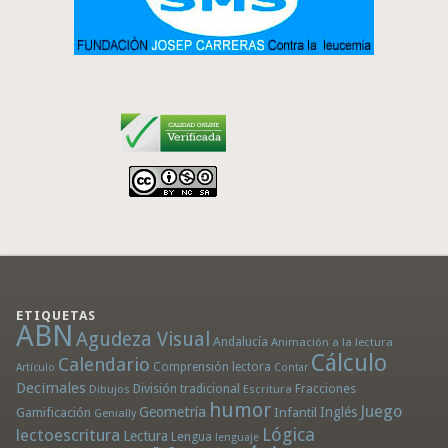
ETIQUETAS
ABN
Agudeza Visual
Andalucía
Animación a la lectura
Cálculo
Calendario
Comprensión lectora
Artículo
Contar
Decimales
División tradicional
Fracciones
Dibujos
Escritura
humor
Juego
Geometría
Infantil
Inglés
Gamificación
Genially
Lógica
lectoescritura
Lectura
Lengua
lenguaje