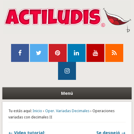
Menú
Tu estás aquí:
Inicio
›
Oper. Variadas Decimales
› Operaciones
variadas con decimales II
← Video tutorial:
Se despejó →