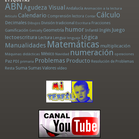
ETIQUETAS
ABN
Agudeza Visual
Andalucía
Animación a la lectura
Cálculo
Calendario
Comprensión lectora
Artículo
Contar
Decimales
División tradicional
Fracciones
Dibujos
Escritura
humor
Juego
Geometría
Infantil
Inglés
Gamificación
Genially
Lógica
lectoescritura
Lectura
Lengua
lenguaje
Matemáticas
Manualidades
multiplicación
numeración
México
Máquinas didácticas
Navidad
operaciones
Problemas
Producto
Paz
PDI
Resolución de Problemas
primaria
Suma
Sumas
Valores
Resta
vídeo