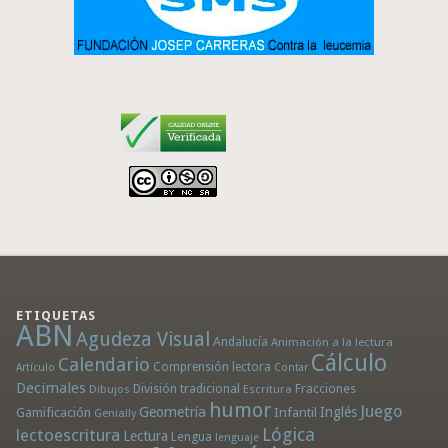
ETIQUETAS
ABN
Agudeza Visual
Andalucía
Animación a la lectura
Cálculo
Calendario
Comprensión lectora
Artículo
Contar
Decimales
División tradicional
Fracciones
Dibujos
Escritura
humor
Juego
Geometría
Infantil
Inglés
Gamificación
Genially
Lógica
lectoescritura
Lectura
Lengua
lenguaje