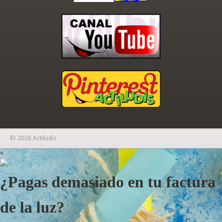
© 2026 Actiludis
×
¿Pagas demasiado en tu factura
de la luz?