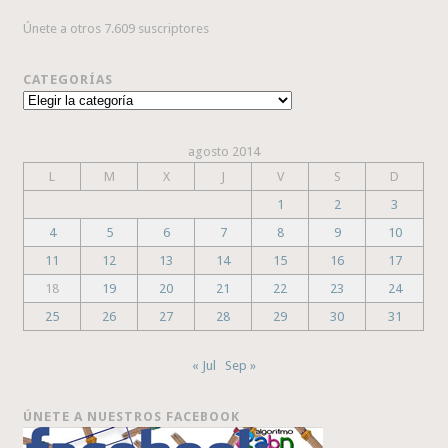
Únete a otros 7.609 suscriptores
CATEGORÍAS
Categorías
agosto 2014
L
M
X
J
V
S
D
1
2
3
4
5
6
7
8
9
10
11
12
13
14
15
16
17
18
19
20
21
22
23
24
25
26
27
28
29
30
31
« Jul
Sep »
ÚNETE A NUESTROS FACEBOOK