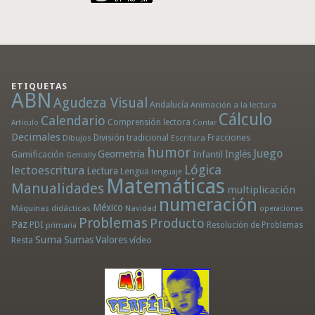
ETIQUETAS
ABN
Agudeza Visual
Andalucía
Animación a la lectura
Cálculo
Calendario
Comprensión lectora
Artículo
Contar
Decimales
División tradicional
Fracciones
Dibujos
Escritura
humor
Juego
Geometría
Infantil
Inglés
Gamificación
Genially
Lógica
lectoescritura
Lectura
Lengua
lenguaje
Matemáticas
Manualidades
multiplicación
numeración
México
Máquinas didácticas
Navidad
operaciones
Problemas
Producto
Paz
PDI
Resolución de Problemas
primaria
Suma
Sumas
Valores
Resta
vídeo