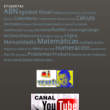
ETIQUETAS
ABN
Agudeza Visual
Andalucía
Animación a la lectura
Cálculo
Calendario
Comprensión lectora
Artículo
Contar
Decimales
División tradicional
Fracciones
Dibujos
Escritura
humor
Juego
Geometría
Infantil
Inglés
Gamificación
Genially
Lógica
lectoescritura
Lectura
Lengua
lenguaje
Matemáticas
Manualidades
multiplicación
numeración
México
Máquinas didácticas
Navidad
operaciones
Problemas
Producto
Paz
PDI
Resolución de Problemas
primaria
Suma
Sumas
Valores
Resta
vídeo