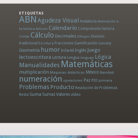
ETIQUETAS
ABN
Agudeza Visual
Andalucía
Animación a
Calendario
la lectura
Comprensión lectora
Artículo
Cálculo
Decimales
División
Dibujos
Contar
tradicional
Fracciones
Gamificación
Escritura
Genially
humor
Juego
Geometría
Infantil
Inglés
Lógica
lectoescritura
Lectura
Lengua
lenguaje
Matemáticas
Manualidades
multiplicación
México
Máquinas didácticas
Navidad
numeración
Paz
PDI
operaciones
primaria
Problemas
Producto
Resolución de Problemas
Suma
Sumas
Valores
Resta
vídeo