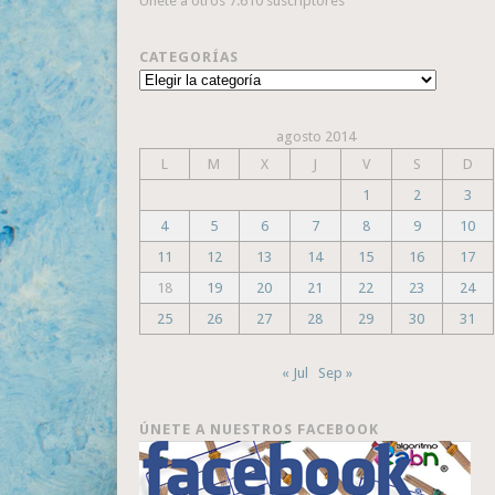
Únete a otros 7.610 suscriptores
CATEGORÍAS
Categorías
agosto 2014
L
M
X
J
V
S
D
1
2
3
4
5
6
7
8
9
10
11
12
13
14
15
16
17
18
19
20
21
22
23
24
25
26
27
28
29
30
31
« Jul
Sep »
ÚNETE A NUESTROS FACEBOOK