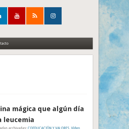
tacto
ina mágica que algún día
a leucemia
adas archivadas:
COEDUCACIÓN Y VALORES
,
Vídeo