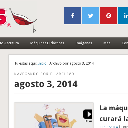
to-Escritura
Máquinas Didácticas
Imágenes
Más
Con
Tu estás aquí:
Inicio
› Archivo por agosto 3, 2014
NAVEGANDO POR EL ARCHIVO
agosto 3, 2014
La máqu
curará l
03/08/2014
| Entr