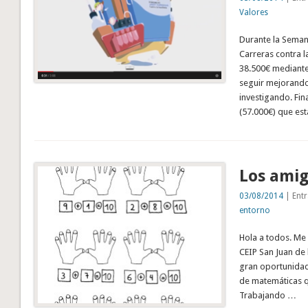
Valores
Durante la Seman
Carreras contra l
38.500€ mediante
seguir mejorando
investigando. Fi
(57.000€) que est
Los amig
03/08/2014
| Entr
entorno
Hola a todos. Me
CEIP San Juan de 
gran oportunidad
de matemáticas q
Trabajando …