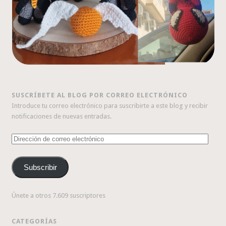
SUSCRÍBETE AL BLOG POR CORREO ELECTRÓNICO
Introduce tu correo electrónico para suscribirte a este blog y recibir
notificaciones de nuevas entradas.
Dirección
de
correo
Subscribir
electrónico
Únete a otros 7.609 suscriptores
CATEGORÍAS