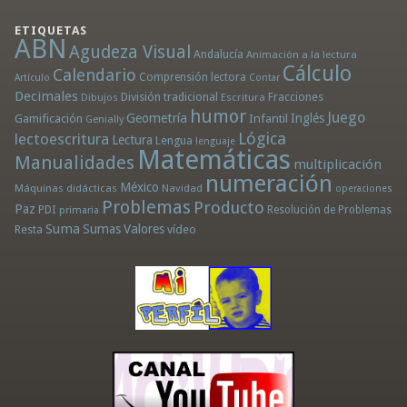
ETIQUETAS
ABN
Agudeza Visual
Andalucía
Animación a la lectura
Cálculo
Calendario
Comprensión lectora
Artículo
Contar
Decimales
División tradicional
Fracciones
Dibujos
Escritura
humor
Juego
Geometría
Infantil
Inglés
Gamificación
Genially
Lógica
lectoescritura
Lectura
Lengua
lenguaje
Matemáticas
Manualidades
multiplicación
numeración
México
Máquinas didácticas
Navidad
operaciones
Problemas
Producto
Paz
PDI
Resolución de Problemas
primaria
Suma
Sumas
Valores
Resta
vídeo