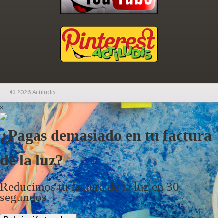
© 2026 Actiludis
×
¿Pagas demasiado en tu factura
de la luz?
Reducimos tu factura de la luz en 30
segundos