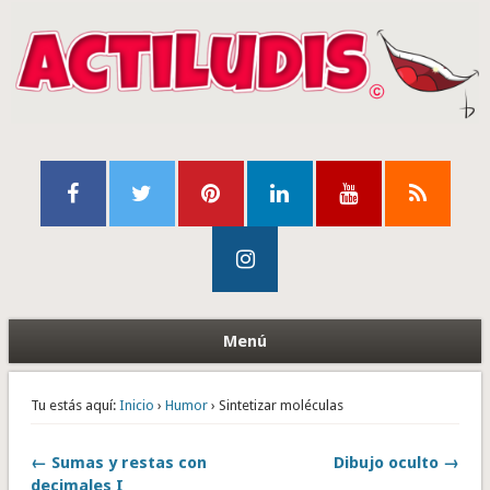
Menú
Tu estás aquí:
Inicio
›
Humor
› Sintetizar moléculas
← Sumas y restas con
Dibujo oculto →
decimales I