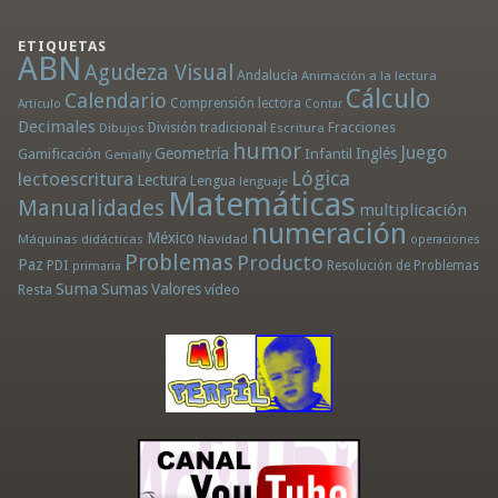
ETIQUETAS
ABN
Agudeza Visual
Andalucía
Animación a la lectura
Cálculo
Calendario
Comprensión lectora
Artículo
Contar
Decimales
División tradicional
Fracciones
Dibujos
Escritura
humor
Juego
Geometría
Infantil
Inglés
Gamificación
Genially
Lógica
lectoescritura
Lectura
Lengua
lenguaje
Matemáticas
Manualidades
multiplicación
numeración
México
Máquinas didácticas
Navidad
operaciones
Problemas
Producto
Paz
PDI
Resolución de Problemas
primaria
Suma
Sumas
Valores
Resta
vídeo