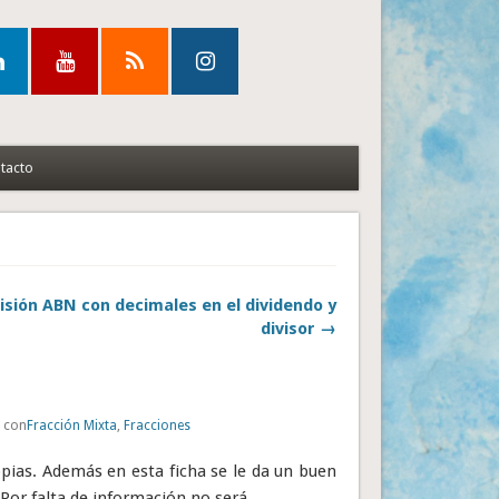
tacto
visión ABN con decimales en el dividendo y
divisor →
o con
Fracción Mixta
,
Fracciones
opias. Además en esta ficha se le da un buen
Por falta de información no será.