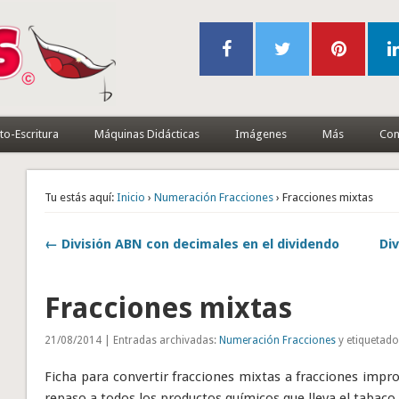
to-Escritura
Máquinas Didácticas
Imágenes
Más
Con
Tu estás aquí:
Inicio
›
Numeración Fracciones
› Fracciones mixtas
← División ABN con decimales en el dividendo
Di
Fracciones mixtas
21/08/2014 | Entradas archivadas:
Numeración Fracciones
y etiquetad
Ficha para convertir fracciones mixtas a fracciones impr
repaso a todos los productos químicos que lleva el tabaco.