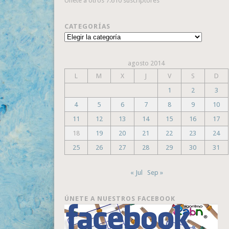
Únete a otros 7.610 suscriptores
CATEGORÍAS
Categorías
agosto 2014
L
M
X
J
V
S
D
1
2
3
4
5
6
7
8
9
10
11
12
13
14
15
16
17
18
19
20
21
22
23
24
25
26
27
28
29
30
31
« Jul
Sep »
ÚNETE A NUESTROS FACEBOOK