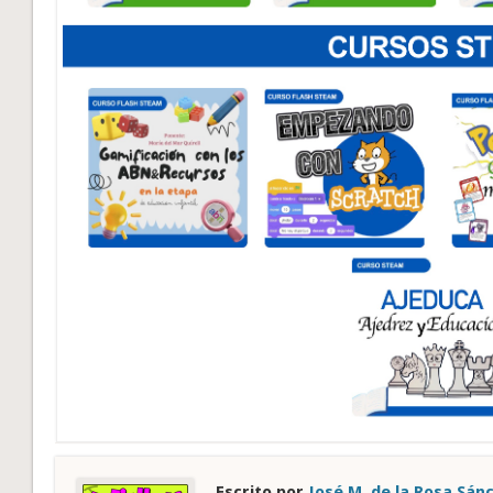
Escrito por
José M. de la Rosa Sán