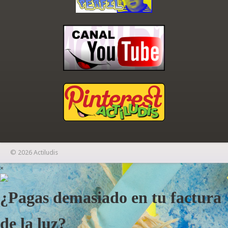
© 2026 Actiludis
×
¿Pagas demasiado en tu factura
de la luz?