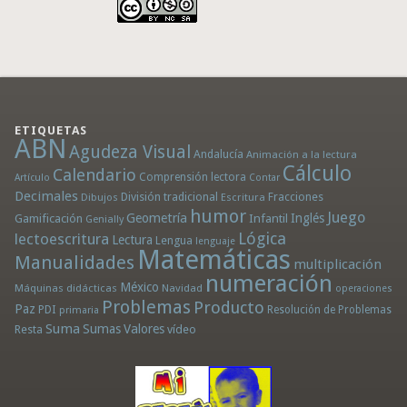
ETIQUETAS
ABN
Agudeza Visual
Andalucía
Animación a la lectura
Cálculo
Calendario
Comprensión lectora
Artículo
Contar
Decimales
División tradicional
Fracciones
Dibujos
Escritura
humor
Juego
Geometría
Infantil
Inglés
Gamificación
Genially
Lógica
lectoescritura
Lectura
Lengua
lenguaje
Matemáticas
Manualidades
multiplicación
numeración
México
Máquinas didácticas
Navidad
operaciones
Problemas
Producto
Paz
PDI
Resolución de Problemas
primaria
Suma
Sumas
Valores
Resta
vídeo