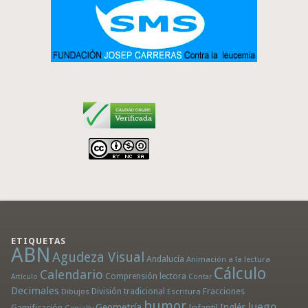
ETIQUETAS
ABN
Agudeza Visual
Andalucía
Animación a la lectura
Cálculo
Calendario
Comprensión lectora
Artículo
Contar
Decimales
División tradicional
Fracciones
Dibujos
Escritura
humor
Juego
Geometría
Infantil
Inglés
Gamificación