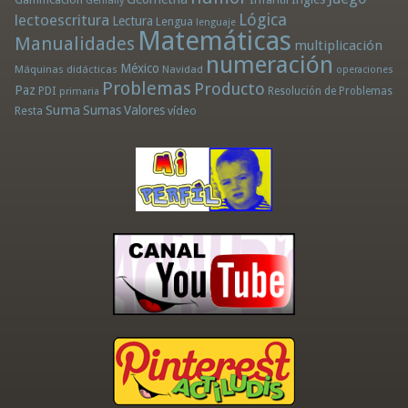
Genially
Lógica
lectoescritura
Lectura
Lengua
lenguaje
Matemáticas
Manualidades
multiplicación
numeración
México
Máquinas didácticas
Navidad
operaciones
Problemas
Producto
Paz
PDI
Resolución de Problemas
primaria
Suma
Sumas
Valores
Resta
vídeo