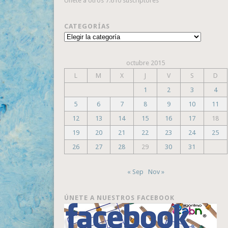
Únete a otros 7.610 suscriptores
CATEGORÍAS
Categorías
octubre 2015
L
M
X
J
V
S
D
1
2
3
4
5
6
7
8
9
10
11
12
13
14
15
16
17
18
19
20
21
22
23
24
25
26
27
28
29
30
31
« Sep
Nov »
ÚNETE A NUESTROS FACEBOOK