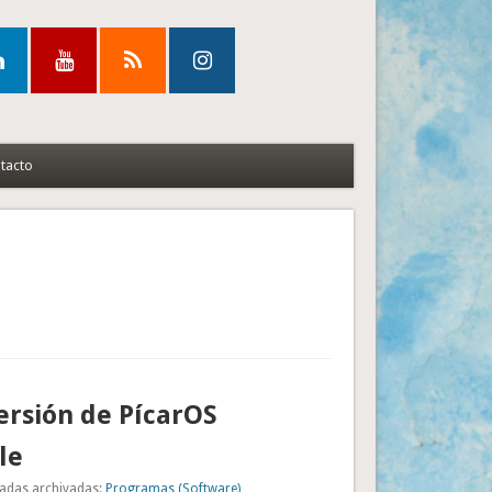
tacto
rsión de PícarOS
le
adas archivadas:
Programas (Software)