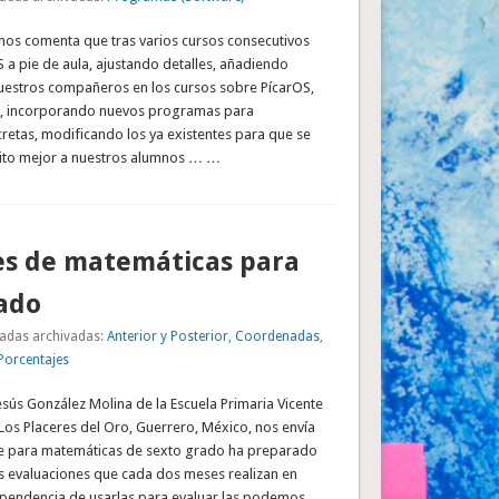
nos comenta que tras varios cursos consecutivos
S a pie de aula, ajustando detalles, añadiendo
uestros compañeros en los cursos sobre PícarOS,
s, incorporando nuevos programas para
retas, modificando los ya existentes para que se
ito mejor a nuestros alumnos … …
s de matemáticas para
ado
adas archivadas:
Anterior y Posterior
,
Coordenadas
,
Porcentajes
esús González Molina de la Escuela Primaria Vicente
Los Placeres del Oro, Guerrero, México, nos envía
e para matemáticas de sexto grado ha preparado
s evaluaciones que cada dos meses realizan en
pendencia de usarlas para evaluar las podemos …