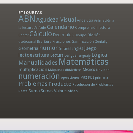
ETIQUETAS
ABN
Agudeza Visual
Andalucía
Animación a
Calendario
la lectura
Comprensión lectora
Artículo
Cálculo
Decimales
División
Dibujos
Contar
tradicional
Fracciones
Gamificación
Escritura
Genially
humor
Juego
Geometría
Infantil
Inglés
Lógica
lectoescritura
Lectura
Lengua
lenguaje
Matemáticas
Manualidades
multiplicación
México
Máquinas didácticas
Navidad
numeración
Paz
PDI
operaciones
primaria
Problemas
Producto
Resolución de Problemas
Suma
Sumas
Valores
Resta
vídeo