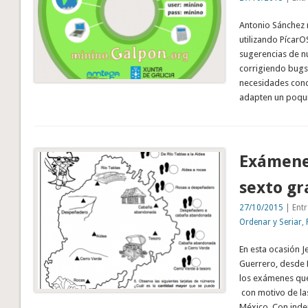
Antonio Sánchez 
utilizando PícarO
sugerencias de n
corrigiendo bug
necesidades conc
adapten un poqu
Exámene
sexto gr
27/10/2015
| Entr
Ordenar y Seriar
,
En esta ocasión J
Guerrero, desde 
los exámenes qu
con motivo de la
México. Con inde