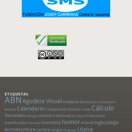
ETIQUETAS
ABN
Agudeza Visual
Andalucía
Animación a la lectura
Cálculo
Calendario
Comprensión lectora
Artículo
Contar
Decimales
División tradicional
Fracciones
Dibujos
Escritura
humor
Juego
Geometría
Infantil
Inglés
Gamificación
Genially
Lógica
lectoescritura
Lectura
Lengua
lenguaje