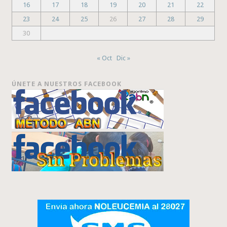
16
17
18
19
20
21
22
23
24
25
26
27
28
29
30
« Oct
Dic »
ÚNETE A NUESTROS FACEBOOK