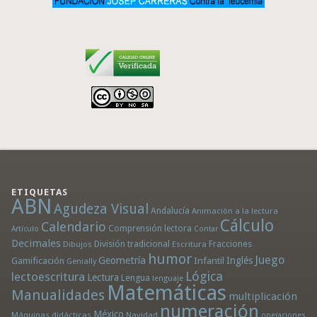
ETIQUETAS
ABN
Agudeza Visual
Andalucía
Animación a la lectura
Cálculo
Calendario
Comprensión lectora
Artículo
Contar
Decimales
División tradicional
Fracciones
Dibujos
Escritura
humor
Juego
Geometría
Infantil
Inglés
Gamificación
Genially
Lógica
lectoescritura
Lectura
Lengua
lenguaje
Matemáticas
Manualidades
multiplicación
numeración
México
Máquinas didácticas
Navidad
operaciones