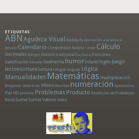
ETIQUETAS
ABN
Agudeza Visual
Andalucía
Animación a la lectura
Cálculo
Calendario
Comprensión lectora
Artículo
Contar
Decimales
División tradicional
Fracciones
Dibujos
Escritura
humor
Juego
Geometría
Infantil
Inglés
Gamificación
Genially
Lógica
lectoescritura
Lectura
Lengua
lenguaje
Matemáticas
Manualidades
multiplicación
numeración
México
Máquinas didácticas
Navidad
operaciones
Problemas
Producto
Paz
PDI
Resolución de Problemas
primaria
Suma
Sumas
Valores
Resta
vídeo