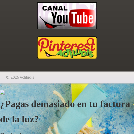
© 2026 Actiludis
×
¿Pagas demasiado en tu factura
de la luz?