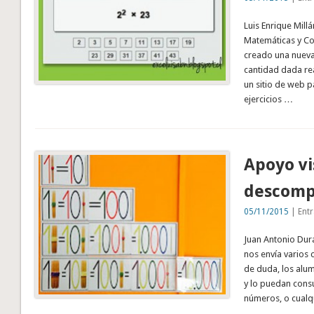
Luis Enrique Mill
Matemáticas y Co
creado una nueva
cantidad dada re
un sitio de web p
ejercicios …
Apoyo vi
descomp
05/11/2015
| Entr
Juan Antonio Durá
nos envía varios 
de duda, los alu
y lo puedan cons
números, o cualq