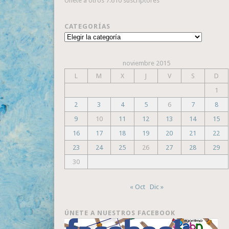
Únete a otros 7.610 suscriptores
CATEGORÍAS
Categorías
noviembre 2015
L
M
X
J
V
S
D
1
2
3
4
5
6
7
8
9
10
11
12
13
14
15
16
17
18
19
20
21
22
23
24
25
26
27
28
29
30
« Oct
Dic »
ÚNETE A NUESTROS FACEBOOK