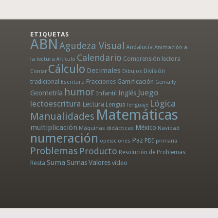
ETIQUETAS
ABN
Agudeza Visual
Andalucía
Animación a
Calendario
la lectura
Comprensión lectora
Artículo
Cálculo
Decimales
División
Dibujos
Contar
tradicional
Fracciones
Gamificación
Escritura
Genially
humor
Juego
Geometría
Infantil
Inglés
Lógica
lectoescritura
Lectura
Lengua
lenguaje
Matemáticas
Manualidades
multiplicación
México
Máquinas didácticas
Navidad
numeración
Paz
PDI
operaciones
primaria
Problemas
Producto
Resolución de Problemas
Suma
Sumas
Valores
Resta
vídeo