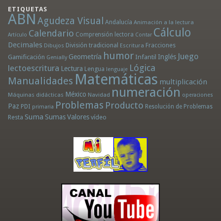
ETIQUETAS
ABN
Agudeza Visual
Andalucía
Animación a la lectura
Cálculo
Calendario
Comprensión lectora
Artículo
Contar
Decimales
División tradicional
Fracciones
Dibujos
Escritura
humor
Juego
Geometría
Infantil
Inglés
Gamificación
Genially
Lógica
lectoescritura
Lectura
Lengua
lenguaje
Matemáticas
Manualidades
multiplicación
numeración
México
Máquinas didácticas
Navidad
operaciones
Problemas
Producto
Paz
PDI
Resolución de Problemas
primaria
Suma
Sumas
Valores
Resta
vídeo