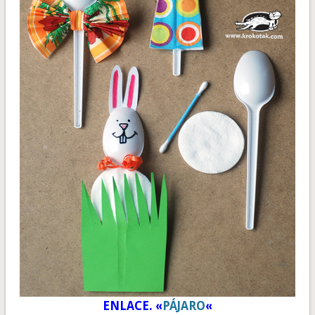
ENLACE. «
PÁJARO
«