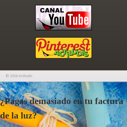
© 2026 Actiludis
×
¿Pagas demasiado en tu factura
de la luz?