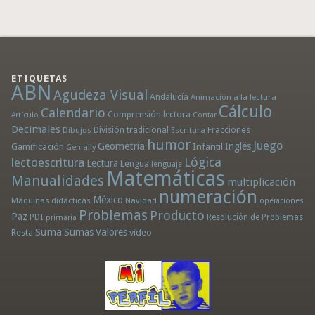
ETIQUETAS
ABN
Agudeza Visual
Andalucía
Animación a la lectura
Cálculo
Calendario
Comprensión lectora
Artículo
Contar
Decimales
División tradicional
Fracciones
Dibujos
Escritura
humor
Juego
Geometría
Infantil
Inglés
Gamificación
Genially
Lógica
lectoescritura
Lectura
Lengua
lenguaje
Matemáticas
Manualidades
multiplicación
numeración
México
Máquinas didácticas
Navidad
operaciones
Problemas
Producto
Paz
PDI
Resolución de Problemas
primaria
Suma
Sumas
Valores
Resta
vídeo