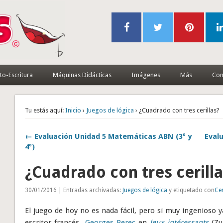
to-Escritura
Máquinas Didácticas
Imágenes
Más
Con
Tu estás aquí:
Inicio
›
Juegos de lógica
› ¿Cuadrado con tres cerillas?
← Evaluación Unidad 5 Matemáticas ABN (3º y
Eval
4º)
¿Cuadrado con tres cerill
30/01/2016 | Entradas archivadas:
Juegos de lógica
y etiquetado con
Cer
El juego de hoy no es nada fácil, pero si muy ingenioso 
escritor francés
Georges Perec
en
Jeux intéressants
(Zu