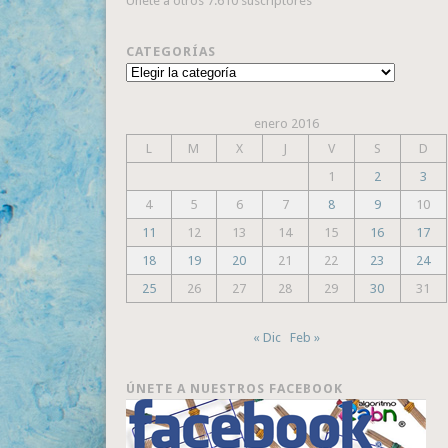
Únete a otros 7.610 suscriptores
CATEGORÍAS
Categorías
enero 2016
L
M
X
J
V
S
D
1
2
3
4
5
6
7
8
9
10
11
12
13
14
15
16
17
18
19
20
21
22
23
24
25
26
27
28
29
30
31
« Dic
Feb »
ÚNETE A NUESTROS FACEBOOK