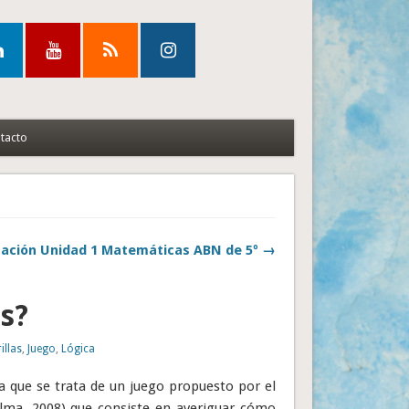
tacto
uación Unidad 1 Matemáticas ABN de 5º →
as?
illas
,
Juego
,
Lógica
ya que se trata de un juego propuesto por el
lma, 2008) que consiste en averiguar cómo