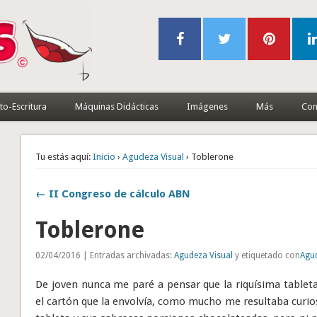
to-Escritura
Máquinas Didácticas
Imágenes
Más
Con
Tu estás aquí:
Inicio
›
Agudeza Visual
› Toblerone
← II Congreso de cálculo ABN
Toblerone
02/04/2016 | Entradas archivadas:
Agudeza Visual
y etiquetado con
Agud
De joven nunca me paré a pensar que la riquísima tablet
el cartón que la envolvía, como mucho me resultaba curios