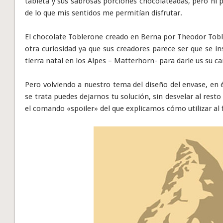
tableta y sus sabrosas porciones chocolateadas, pero ni
de lo que mis sentidos me permitían disfrutar.
El chocolate Toblerone creado en Berna por Theodor Tob
otra curiosidad ya que sus creadores parece ser que se i
tierra natal en los Alpes – Matterhorn- para darle us su ca
Pero volviendo a nuestro tema del diseño del envase, en é
se trata puedes dejarnos tu solución, sin desvelar al resto
el comando «spoiler» del que explicamos cómo utilizar al fi