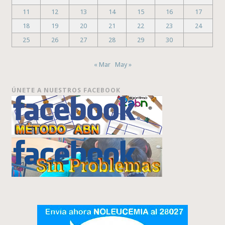
11
12
13
14
15
16
17
18
19
20
21
22
23
24
25
26
27
28
29
30
« Mar
May »
ÚNETE A NUESTROS FACEBOOK