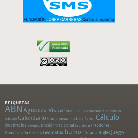
ETIQUETAS
ABN
Agudeza Visual
Andalucía
Animación a la lectura
Cálculo
Calendario
Comprensión lectora
Artículo
Contar
Decimales
División tradicional
Fracciones
Dibujos
Escritura
humor
Juego
Geometría
Infantil
Inglés
Gamificación
Genially