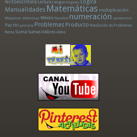
Lógica
lectoescritura
Lectura
Lengua
lenguaje
Matemáticas
Manualidades
multiplicación
numeración
México
Máquinas didácticas
Navidad
operaciones
Problemas
Producto
Paz
PDI
Resolución de Problemas
primaria
Suma
Sumas
Valores
Resta
vídeo