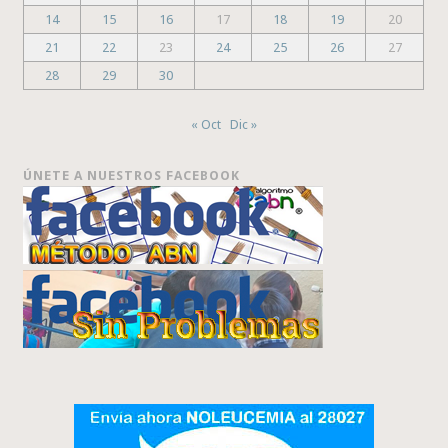
14
15
16
17
18
19
20
21
22
23
24
25
26
27
28
29
30
« Oct
Dic »
ÚNETE A NUESTROS FACEBOOK