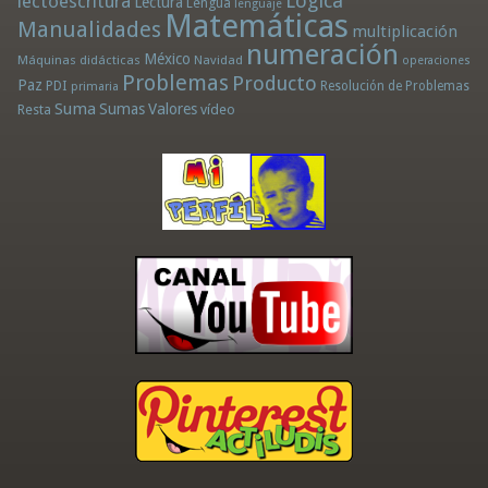
Lógica
lectoescritura
Lectura
Lengua
lenguaje
Matemáticas
Manualidades
multiplicación
numeración
México
Máquinas didácticas
Navidad
operaciones
Problemas
Producto
Paz
PDI
Resolución de Problemas
primaria
Suma
Sumas
Valores
Resta
vídeo