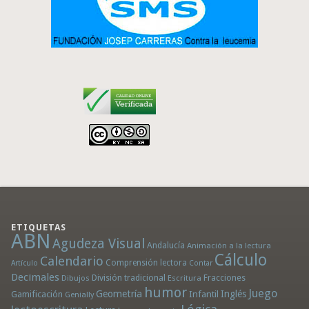
ETIQUETAS
ABN
Agudeza Visual
Andalucía
Animación a la lectura
Cálculo
Calendario
Comprensión lectora
Artículo
Contar
Decimales
División tradicional
Fracciones
Dibujos
Escritura
humor
Juego
Geometría
Infantil
Inglés
Gamificación
Genially