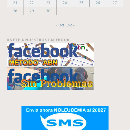
21
22
23
24
25
26
27
28
29
30
« Oct
Dic »
ÚNETE A NUESTROS FACEBOOK