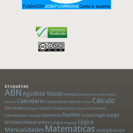
ETIQUETAS
ABN
Agudeza Visual
Andalucía
Animación a la lectura
Cálculo
Calendario
Comprensión lectora
Artículo
Contar
Decimales
División tradicional
Fracciones
Dibujos
Escritura
humor
Juego
Geometría
Infantil
Inglés
Gamificación
Genially
Lógica
lectoescritura
Lectura
Lengua
lenguaje
Matemáticas
Manualidades
multiplicación