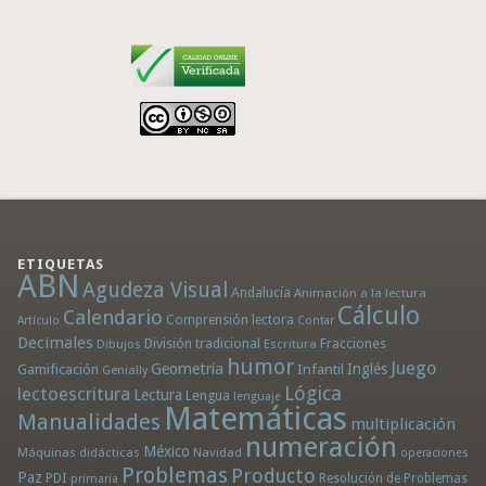
ETIQUETAS
ABN
Agudeza Visual
Andalucía
Animación a la lectura
Cálculo
Calendario
Comprensión lectora
Artículo
Contar
Decimales
División tradicional
Fracciones
Dibujos
Escritura
humor
Juego
Geometría
Infantil
Inglés
Gamificación
Genially
Lógica
lectoescritura
Lectura
Lengua
lenguaje
Matemáticas
Manualidades
multiplicación
numeración
México
Máquinas didácticas
Navidad
operaciones
Problemas
Producto
Paz
PDI
Resolución de Problemas
primaria