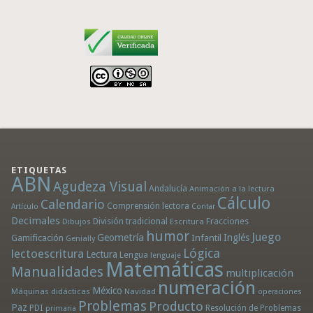
ETIQUETAS
ABN
Agudeza Visual
Andalucía
Animación a la lectura
Cálculo
Calendario
Comprensión lectora
Artículo
Contar
Decimales
División tradicional
Fracciones
Dibujos
Escritura
humor
Juego
Geometría
Infantil
Inglés
Gamificación
Genially
Lógica
lectoescritura
Lectura
Lengua
lenguaje
Matemáticas
Manualidades
multiplicación
numeración
México
Máquinas didácticas
Navidad
operaciones
Problemas
Producto
Paz
PDI
Resolución de Problemas
primaria