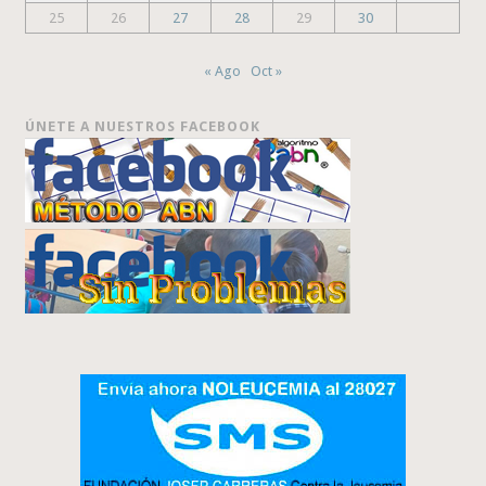
25
26
27
28
29
30
« Ago
Oct »
ÚNETE A NUESTROS FACEBOOK