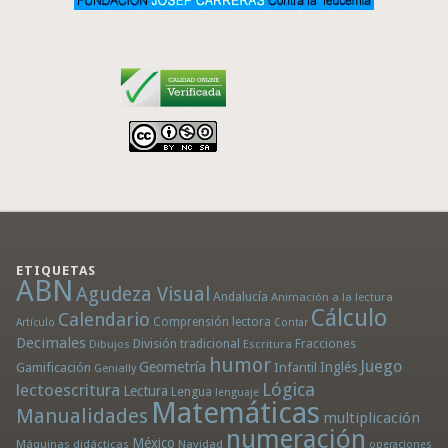
ETIQUETAS
ABN
Agudeza Visual
Andalucía
Animación a la lectura
Cálculo
Calendario
Comprensión lectora
Artículo
Contar
Decimales
División tradicional
Fracciones
Dibujos
Escritura
humor
Juego
Geometría
Infantil
Inglés
Gamificación
Genially
Lógica
lectoescritura
Lectura
Lengua
lenguaje
Matemáticas
Manualidades
multiplicación
numeración
México
Máquinas didácticas
Navidad
operaciones