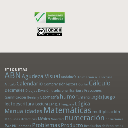
ETIQUETAS
ABN
Agudeza Visual
Andalucía
Animación a la lectura
Cálculo
Calendario
Comprensión lectora
Artículo
Contar
Decimales
División tradicional
Fracciones
Dibujos
Escritura
humor
Juego
Geometría
Infantil
Inglés
Gamificación
Genially
Lógica
lectoescritura
Lectura
Lengua
lenguaje
Matemáticas
Manualidades
multiplicación
numeración
México
Máquinas didácticas
Navidad
operaciones
Problemas
Producto
Paz
PDI
Resolución de Problemas
primaria