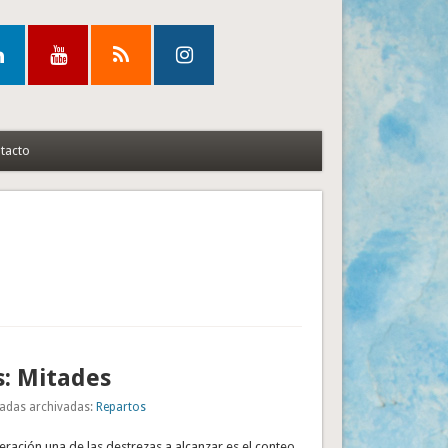
tacto
: Mitades
adas archivadas:
Repartos
ración una de las destrezas a alcanzar es el conteo