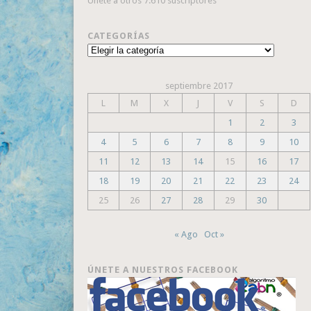
Únete a otros 7.610 suscriptores
CATEGORÍAS
Categorías
septiembre 2017
L
M
X
J
V
S
D
1
2
3
4
5
6
7
8
9
10
11
12
13
14
15
16
17
18
19
20
21
22
23
24
25
26
27
28
29
30
« Ago
Oct »
ÚNETE A NUESTROS FACEBOOK