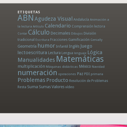
ETIQUETAS
ABN
Agudeza Visual
Andalucía
Animación a
Calendario
la lectura
Comprensión lectora
Artículo
Cálculo
Decimales
División
Dibujos
Contar
tradicional
Fracciones
Gamificación
Escritura
Genially
humor
Juego
Geometría
Infantil
Inglés
Lógica
lectoescritura
Lectura
Lengua
lenguaje
Matemáticas
Manualidades
multiplicación
México
Máquinas didácticas
Navidad
numeración
Paz
PDI
operaciones
primaria
Problemas
Producto
Resolución de Problemas
Suma
Sumas
Valores
Resta
vídeo