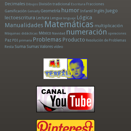
Decimales
División tradicional
Fracciones
Dibujos
Escritura
humor
Juego
Geometría
Infantil
Inglés
Gamificación
Genially
Lógica
lectoescritura
Lectura
Lengua
lenguaje
Matemáticas
Manualidades
multiplicación
numeración
México
Máquinas didácticas
Navidad
operaciones
Problemas
Producto
Paz
PDI
Resolución de Problemas
primaria
Suma
Sumas
Valores
Resta
vídeo