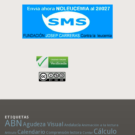
ETIQUETAS
ABN
Agudeza Visual
Andalucía
Animación a la lectura
Cálculo
Calendario
Comprensión lectora
Artículo
Contar