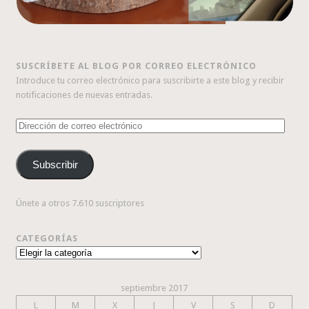
SUSCRÍBETE AL BLOG POR CORREO ELECTRÓNICO
Introduce tu correo electrónico para suscribirte a este blog y recibir
notificaciones de nuevas entradas.
Dirección
de
correo
Subscribir
electrónico
Únete a otros 7.610 suscriptores
CATEGORÍAS
Categorías
septiembre 2017
L
M
X
J
V
S
D