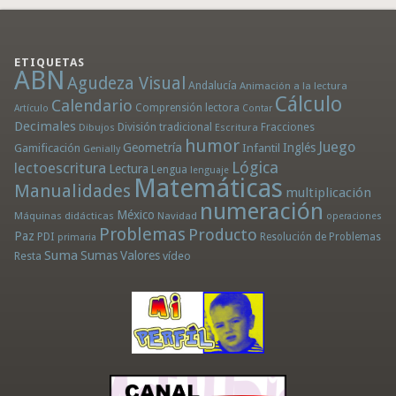
ETIQUETAS
ABN
Agudeza Visual
Andalucía
Animación a la lectura
Cálculo
Calendario
Comprensión lectora
Artículo
Contar
Decimales
División tradicional
Fracciones
Dibujos
Escritura
humor
Juego
Geometría
Infantil
Inglés
Gamificación
Genially
Lógica
lectoescritura
Lectura
Lengua
lenguaje
Matemáticas
Manualidades
multiplicación
numeración
México
Máquinas didácticas
Navidad
operaciones
Problemas
Producto
Paz
PDI
Resolución de Problemas
primaria
Suma
Sumas
Valores
Resta
vídeo