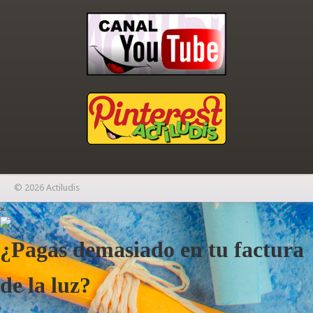
© 2026 Actiludis
×
¿Pagas demasiado en tu factura
de la luz?