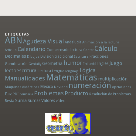
ETIQUETAS
ABN
Agudeza Visual
Andalucía
Animación a la lectura
Cálculo
Calendario
Comprensión lectora
Artículo
Contar
Decimales
División tradicional
Fracciones
Dibujos
Escritura
humor
Juego
Geometría
Infantil
Inglés
Gamificación
Genially
Lógica
lectoescritura
Lectura
Lengua
lenguaje
Matemáticas
Manualidades
multiplicación
numeración
México
Máquinas didácticas
Navidad
operaciones
Problemas
Producto
Paz
PDI
Resolución de Problemas
primaria
Suma
Sumas
Valores
Resta
vídeo